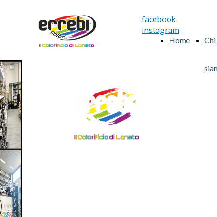
facebook
instagram
Home
Chi
sia
Benvenuti in
Errebi Color!